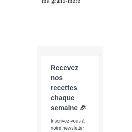
ma grand-mère
Recevez
nos
recettes
chaque
semaine 🎉
Inscrivez-vous à
notre newsletter