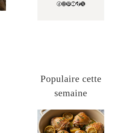
Facebook
Instagram
Pinterest
YouTube
TikTok
X
Populaire cette
semaine