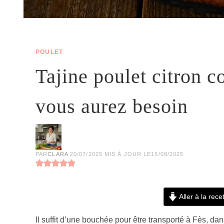
POULET
Tajine poulet citron co
vous aurez besoin
PAR
CLARA
20/07/2025
MIS À JOUR LE
15/08/2025
Aller à la rece
Il suffit d’une bouchée pour être transporté à Fès, d