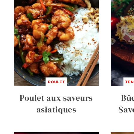
POULET
TEN
Poulet aux saveurs
Bûc
asiatiques
Sav