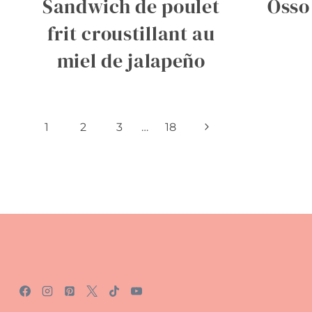
Sandwich de poulet
Osso
frit croustillant au
miel de jalapeño
Navigation
Page
1
2
3
…
18
suivante
de
page