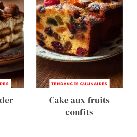
IRES
TENDANCES CULINAIRES
nder
Cake aux fruits
confits