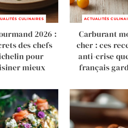
UALITÉS CULINAIRES
ACTUALITÉS CULINA
ourmand 2026 :
Carburant m
crets des chefs
cher : ces rec
ichelin pour
anti-crise que
isiner mieux
français gar