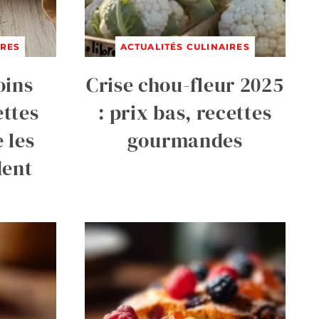
IRES
ACTUALITÉS CULINAIRES
oins
Crise chou-fleur 2025
ettes
: prix bas, recettes
 les
gourmandes
dent