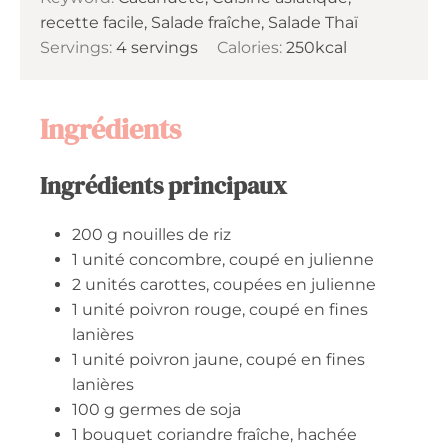
recette facile, Salade fraîche, Salade Thaï
Servings:
4
servings
Calories:
250
kcal
Ingrédients
Ingrédients principaux
200
g
nouilles de riz
1
unité
concombre, coupé en julienne
2
unités
carottes, coupées en julienne
1
unité
poivron rouge, coupé en fines
lanières
1
unité
poivron jaune, coupé en fines
lanières
100
g
germes de soja
1
bouquet
coriandre fraîche, hachée