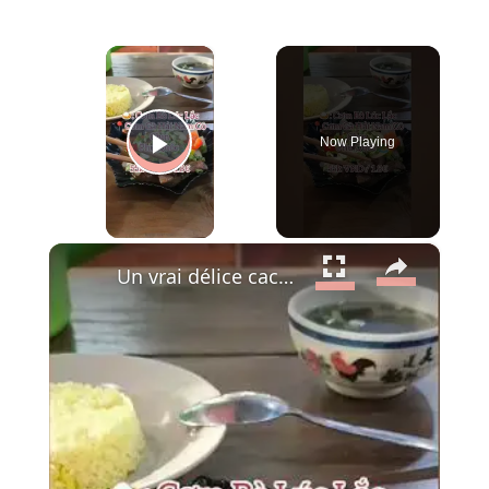
×
Now Playing
Play Video
×
Un vrai délice caché à Phu Quoc : le Bœuf Lúc Lắc 🍚🥩