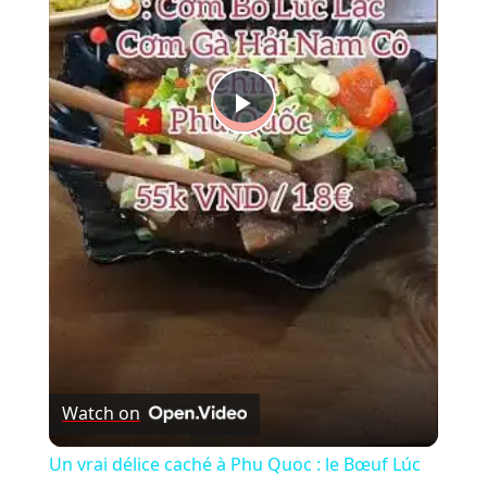
Play
Video
Watch on
Un vrai délice caché à Phu Quoc : le Bœuf Lúc