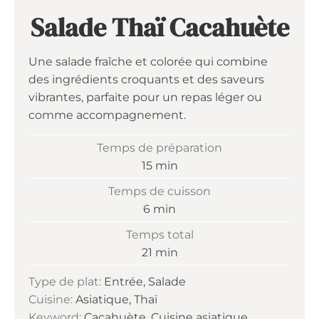
Salade Thaï Cacahuète
Une salade fraîche et colorée qui combine
des ingrédients croquants et des saveurs
vibrantes, parfaite pour un repas léger ou
comme accompagnement.
Temps de préparation
minutes
15
min
Temps de cuisson
minutes
6
min
Temps total
minutes
21
min
Type de plat:
Entrée, Salade
Cuisine:
Asiatique, Thaï
Keyword:
Cacahuète, Cuisine asiatique,