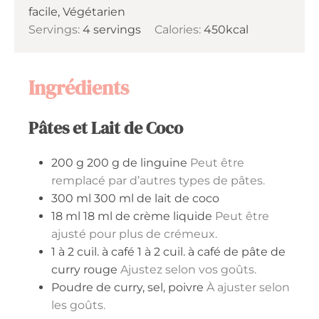
facile, Végétarien
Servings:
4
servings
Calories:
450
kcal
Ingrédients
Pâtes et Lait de Coco
200
g
200 g de linguine
Peut être
remplacé par d’autres types de pâtes.
300
ml
300 ml de lait de coco
18
ml
18 ml de crème liquide
Peut être
ajusté pour plus de crémeux.
1 à 2
cuil. à café
1 à 2 cuil. à café de pâte de
curry rouge
Ajustez selon vos goûts.
Poudre de curry, sel, poivre
À ajuster selon
les goûts.