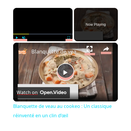
×
Now Playing
×
Play
Unmute
Fullscreen
Blanquette de veau au cookeo : Un classique réinventé en un clin d’œil
Play
Watch on
Video
Blanquette de veau au cookeo : Un classique
réinventé en un clin d’œil