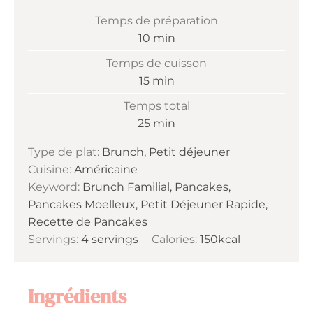
Temps de préparation
minutes
10
min
Temps de cuisson
minutes
15
min
Temps total
minutes
25
min
Type de plat:
Brunch, Petit déjeuner
Cuisine:
Américaine
Keyword:
Brunch Familial, Pancakes,
Pancakes Moelleux, Petit Déjeuner Rapide,
Recette de Pancakes
Servings:
4
servings
Calories:
150
kcal
Ingrédients