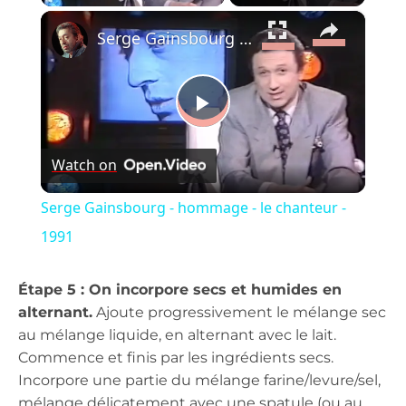
×
Serge Gainsbourg - hommage - le chanteur - 1991
Play
Watch on
Video
Serge Gainsbourg - hommage - le chanteur -
1991
Étape 5 : On incorpore secs et humides en
alternant.
Ajoute progressivement le mélange sec
au mélange liquide, en alternant avec le lait.
Commence et finis par les ingrédients secs.
Incorpore une partie du mélange farine/levure/sel,
mélange délicatement avec une spatule (ou au