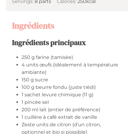
Servings:
8
parts
Calories:
250
kcal
Ingrédients
Ingrédients principaux
250
g
farine (tamisée)
4
units
œufs (idéalement à température
ambiante)
150
g
sucre
100
g
beurre fondu (juste tiédi)
1
sachet
levure chimique (11 g)
1
pincée
sel
200
ml
lait (entier de préférence)
1
cuillère à café
extrait de vanille
Zeste
units
de citron (d’un citron,
optionnel et bio si possible)