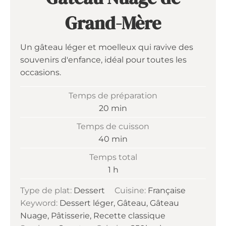
Grand-Mère
Un gâteau léger et moelleux qui ravive des
souvenirs d'enfance, idéal pour toutes les
occasions.
Temps de préparation
minutes
20
min
Temps de cuisson
minutes
40
min
Temps total
heure
1
h
Type de plat:
Dessert
Cuisine:
Française
Keyword:
Dessert léger, Gâteau, Gâteau
Nuage, Pâtisserie, Recette classique