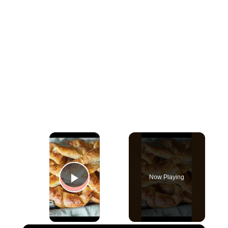
×
Now Playing
Play Video
×