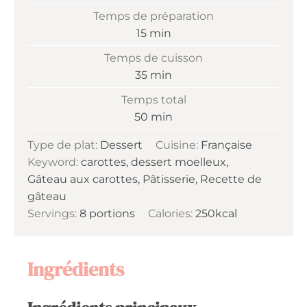
Temps de préparation
minutes
15
min
Temps de cuisson
minutes
35
min
Temps total
minutes
50
min
Type de plat:
Dessert
Cuisine:
Française
Keyword:
carottes, dessert moelleux,
Gâteau aux carottes, Pâtisserie, Recette de
gâteau
Servings:
8
portions
Calories:
250
kcal
Ingrédients