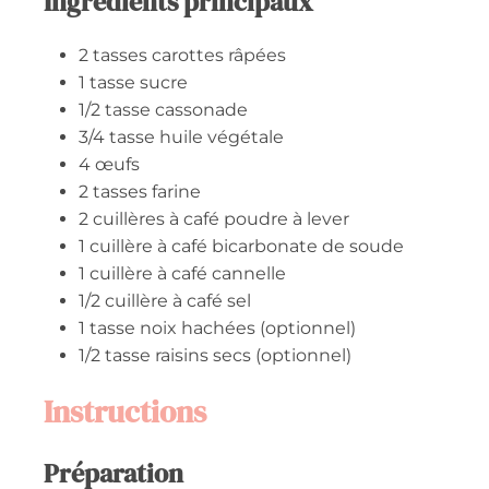
Ingrédients principaux
2
tasses
carottes râpées
1
tasse
sucre
1/2
tasse
cassonade
3/4
tasse
huile végétale
4
œufs
2
tasses
farine
2
cuillères à café
poudre à lever
1
cuillère à café
bicarbonate de soude
1
cuillère à café
cannelle
1/2
cuillère à café
sel
1
tasse
noix hachées (optionnel)
1/2
tasse
raisins secs (optionnel)
Instructions
Préparation