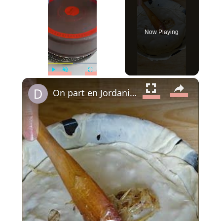
Now Playing
×
Play
Unmute
Fullscreen
On part en Jordanie avec El Makmoura, un grand plat de fête en couches de pâte maison