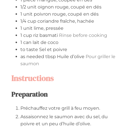
1/2
unit
oignon rouge, coupé en dés
1
unit
poivron rouge, coupé en dés
1/4
cup
coriandre fraîche, hachée
1
unit
lime, pressée
1
cup
riz basmati
Rinse before cooking
1
can
lait de coco
to taste
Sel et poivre
as needed
tbsp
Huile d’olive
Pour griller le
saumon
Instructions
Preparation
Préchauffez votre grill à feu moyen.
Assaisonnez le saumon avec du sel, du
poivre et un peu d’huile d’olive.