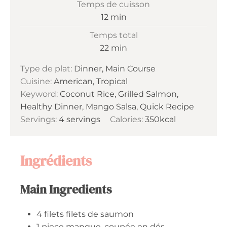
Temps de cuisson
minutes
12
min
Temps total
minutes
22
min
Type de plat:
Dinner, Main Course
Cuisine:
American, Tropical
Keyword:
Coconut Rice, Grilled Salmon,
Healthy Dinner, Mango Salsa, Quick Recipe
Servings:
4
servings
Calories:
350
kcal
Ingrédients
Main Ingredients
4
filets
filets de saumon
1
piece
mangue, coupée en dés