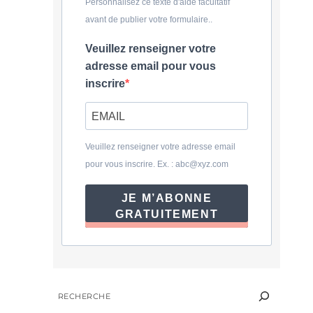
Personnalisez ce texte d'aide facultatif
avant de publier votre formulaire..
Veuillez renseigner votre
adresse email pour vous
inscrire
Veuillez renseigner votre adresse email
pour vous inscrire. Ex. :
abc@xyz.com
JE M’ABONNE
GRATUITEMENT
RECHERCHER