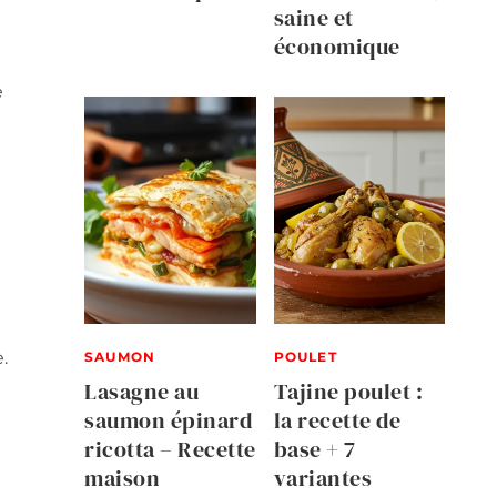
saine et
économique
e
.
SAUMON
POULET
Lasagne au
Tajine poulet :
saumon épinard
la recette de
ricotta – Recette
base + 7
maison
variantes