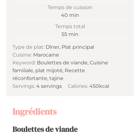
Temps de cuisson
minutes
40
min
Temps total
minutes
55
min
Type de plat:
Dîner, Plat principal
Cuisine:
Marocaine
Keyword:
Boulettes de viande, Cuisine
familiale, plat mijoté, Recette
réconfortante, tajine
Servings:
4
servings
Calories:
450
kcal
Ingrédients
Boulettes de viande