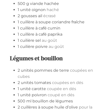
500
g
viande hachée
1
unité
oignon
haché
2
gousses
ail
écrasé
1
cuillère à soupe
coriandre fraîche
1
cuillère à café
cumin
1
cuillère à café
paprika
1
cuilière
sel
au goût
1
cuilière
poivre
au goût
Légumes et bouillon
2
unités
pommes de terre
coupées en
cubes
2
unités
tomates
coupées en dés
1
unité
carotte
coupée en dés
1
unité
poivron
coupé en dés
500
ml
bouillon de légumes
2
cuillères à soupe
huile d’olive
pour la