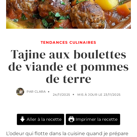
TENDANCES CULINAIRES
Tajine aux boulettes
de viande et pommes
de terre
PAR
CLARA
24/11/2025
MIS À JOUR LE
23/11/2025
Aller à la recette
Imprimer la recette
L’odeur qui flotte dans la cuisine quand je prépare