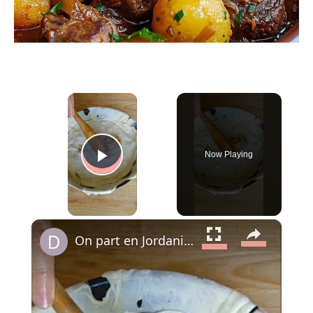
×
Now Playing
Play Video
×
On part en Jordanie avec El Makmoura, un grand plat de fête en couches de pâte maison