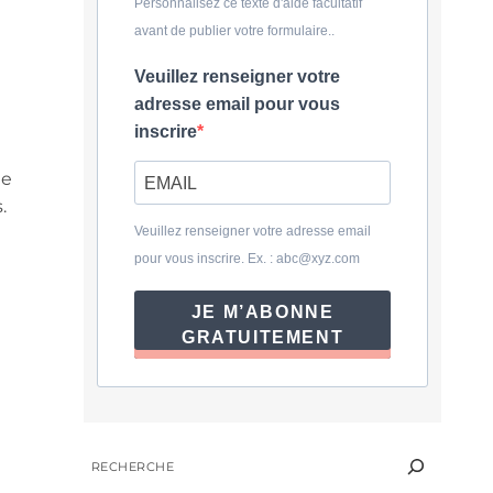
Personnalisez ce texte d'aide facultatif
avant de publier votre formulaire..
Veuillez renseigner votre
adresse email pour vous
inscrire
me
.
é
Veuillez renseigner votre adresse email
pour vous inscrire. Ex. :
abc@xyz.com
JE M’ABONNE
GRATUITEMENT
RECHERCHER