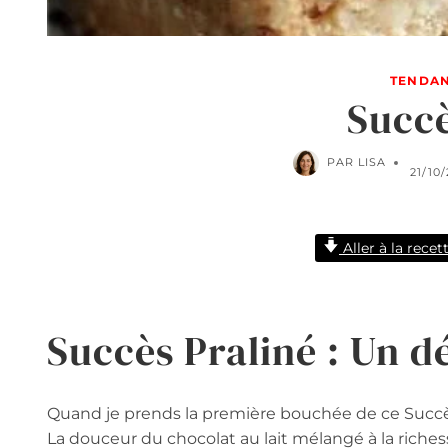
TENDAN
Succè
PAR
LISA
21/10
Aller à la recet
Succès Praliné : Un d
Quand je prends la première bouchée de ce Succès 
La douceur du chocolat au lait mélangé à la riches