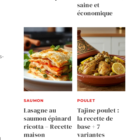
saine et
économique
s-
SAUMON
POULET
Lasagne au
Tajine poulet :
saumon épinard
la recette de
ricotta – Recette
base + 7
maison
variantes
l