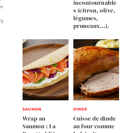
incontournable
un
s (citron, olive,
légumes,
il
pruneaux…).
SAUMON
DINDE
Wrap au
Cuisse de dinde
Saumon : La
au four comme