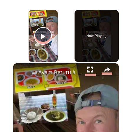
×
Now Playing
Play Video
×
🍛 Ayam Betutu à Kuta – Le Poulet Épicé Légendaire de Bali à 2,50€ ! 🍛 🏝️