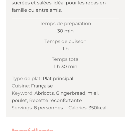
sucrées et salées, idéal pour les repas en
famille ou entre amis.
Temps de préparation
minutes
30
min
Temps de cuisson
heure
1
h
Temps total
heure
minutes
1
h
30
min
Type de plat:
Plat principal
Cuisine:
Française
Keyword:
Abricots, Gingerbread, miel,
poulet, Recette réconfortante
Servings:
8
personnes
Calories:
350
kcal