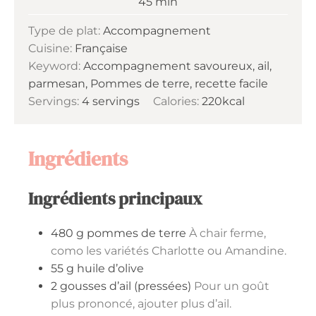
minutes
45
min
Type de plat:
Accompagnement
Cuisine:
Française
Keyword:
Accompagnement savoureux, ail,
parmesan, Pommes de terre, recette facile
Servings:
4
servings
Calories:
220
kcal
Ingrédients
Ingrédients principaux
480
g
pommes de terre
À chair ferme,
como les variétés Charlotte ou Amandine.
55
g
huile d’olive
2
gousses
d’ail (pressées)
Pour un goût
plus prononcé, ajouter plus d’ail.