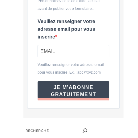
Personnalisez ce texte d'aide facultatif
avant de publier votre formulaire..
Veuillez renseigner votre
adresse email pour vous
inscrire
Veuillez renseigner votre adresse email
pour vous inscrire. Ex. :
abc@xyz.com
JE M’ABONNE
GRATUITEMENT
RECHERCHER