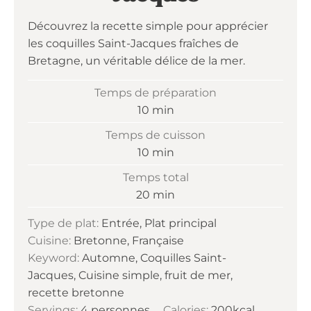
Découvrez la recette simple pour apprécier
les coquilles Saint-Jacques fraîches de
Bretagne, un véritable délice de la mer.
Temps de préparation
minutes
10
min
Temps de cuisson
minutes
10
min
Temps total
minutes
20
min
Type de plat:
Entrée, Plat principal
Cuisine:
Bretonne, Française
Keyword:
Automne, Coquilles Saint-
Jacques, Cuisine simple, fruit de mer,
recette bretonne
Servings:
4
personnes
Calories:
200
kcal