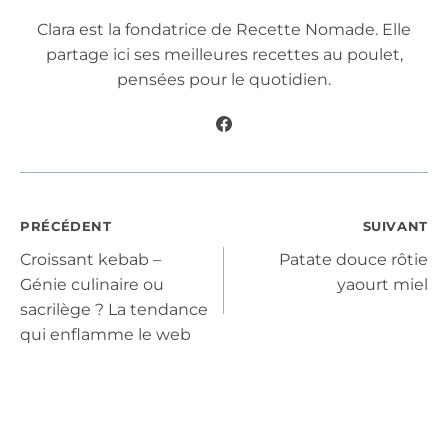
Clara est la fondatrice de Recette Nomade. Elle
partage ici ses meilleures recettes au poulet,
pensées pour le quotidien.
Navigation
PRÉCÉDENT
SUIVANT
Croissant kebab –
Patate douce rôtie
de
Génie culinaire ou
yaourt miel
sacrilège ? La tendance
l’article
qui enflamme le web