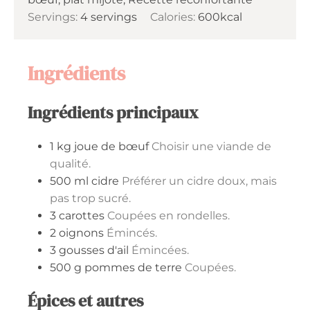
Servings:
4
servings
Calories:
600
kcal
Ingrédients
Ingrédients principaux
1
kg
joue de bœuf
Choisir une viande de
qualité.
500
ml
cidre
Préférer un cidre doux, mais
pas trop sucré.
3
carottes
Coupées en rondelles.
2
oignons
Émincés.
3
gousses d'ail
Émincées.
500
g
pommes de terre
Coupées.
Épices et autres