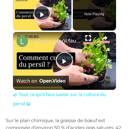
Now Playing
Play Video
×
🌿 Tout ce qu’il faut savoir sur la culture du persil 📖
Play
Watch on
Video
🌿 Tout ce qu’il faut savoir sur la culture du
persil 📖
Sur le plan chimique, la graisse de bœuf est
composée d’environ 50 % d’acides gras saturés, 42