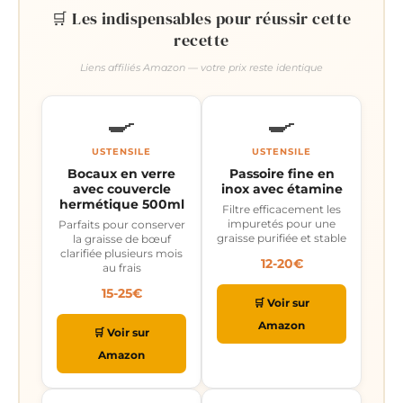
🛒 Les indispensables pour réussir cette
recette
Liens affiliés Amazon — votre prix reste identique
🍳
🍳
USTENSILE
USTENSILE
Bocaux en verre
Passoire fine en
avec couvercle
inox avec étamine
hermétique 500ml
Filtre efficacement les
impuretés pour une
Parfaits pour conserver
graisse purifiée et stable
la graisse de bœuf
clarifiée plusieurs mois
12-20€
au frais
15-25€
🛒 Voir sur
Amazon
🛒 Voir sur
Amazon