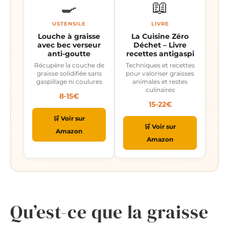
🍳
📖
USTENSILE
LIVRE
Louche à graisse
La Cuisine Zéro
avec bec verseur
Déchet – Livre
anti-goutte
recettes antigaspi
Récupère la couche de
Techniques et recettes
graisse solidifiée sans
pour valoriser graisses
gaspillage ni coulures
animales et restes
culinaires
8-15€
15-22€
🛒 Voir sur
🛒 Voir sur
Amazon
Amazon
Qu’est-ce que la graisse