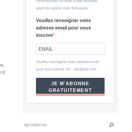
Personnalisez ce texte d'aide facultatif
avant de publier votre formulaire..
Veuillez renseigner votre
adresse email pour vous
inscrire
Veuillez renseigner votre adresse email
ns
pour vous inscrire. Ex. :
abc@xyz.com
ent
JE M’ABONNE
GRATUITEMENT
RECHERCHER