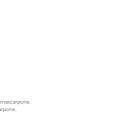
e mascarpone.
arpone.