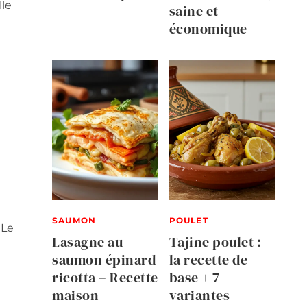
lle
saine et
économique
SAUMON
POULET
 Le
Lasagne au
Tajine poulet :
saumon épinard
la recette de
ricotta – Recette
base + 7
maison
variantes