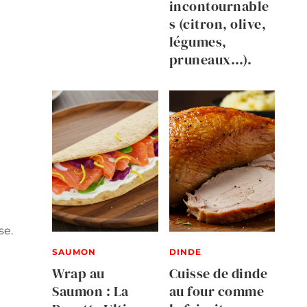
incontournable
s (citron, olive,
légumes,
pruneaux…).
se.
SAUMON
DINDE
Wrap au
Cuisse de dinde
Saumon : La
au four comme