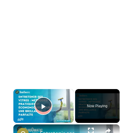
×
Now Playing
Play Video
×