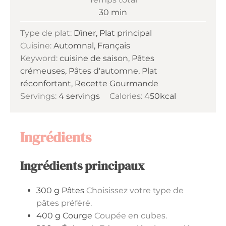
minutes
30
min
Type de plat:
Dîner, Plat principal
Cuisine:
Automnal, Français
Keyword:
cuisine de saison, Pâtes
crémeuses, Pâtes d'automne, Plat
réconfortant, Recette Gourmande
Servings:
4
servings
Calories:
450
kcal
Ingrédients
Ingrédients principaux
300
g
Pâtes
Choisissez votre type de
pâtes préféré.
400
g
Courge
Coupée en cubes.