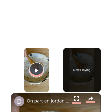
×
Now Playing
Play Video
×
On part en Jordanie avec El Makmoura, un grand plat de fête en couches de pâte maison