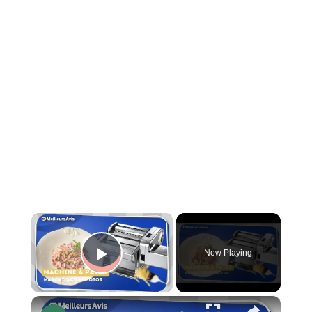
×
Now Playing
Play Video
×