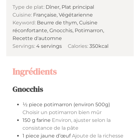
Type de plat:
Dîner, Plat principal
Cuisine:
Française, Végétarienne
Keyword:
Beurre de thym, Cuisine
réconfortante, Gnocchis, Potimarron,
Recette d'automne
Servings:
4
servings
Calories:
350
kcal
Ingrédients
Gnocchis
½
piece
potimarron (environ 500g)
Choisir un potimarron bien mûr
150
g
farine
Environ, ajuster selon la
consistance de la pâte
1
piece
jaune d’œuf
Ajoute de la richesse