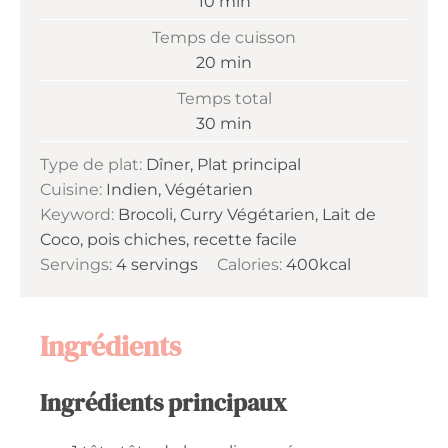
minutes
10
min
Temps de cuisson
minutes
20
min
Temps total
minutes
30
min
Type de plat:
Dîner, Plat principal
Cuisine:
Indien, Végétarien
Keyword:
Brocoli, Curry Végétarien, Lait de
Coco, pois chiches, recette facile
Servings:
4
servings
Calories:
400
kcal
Ingrédients
Ingrédients principaux