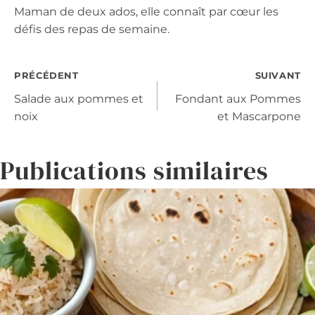
Maman de deux ados, elle connaît par cœur les
défis des repas de semaine.
Navigation
PRÉCÉDENT
SUIVANT
Salade aux pommes et
Fondant aux Pommes
de
noix
et Mascarpone
l’article
Publications similaires