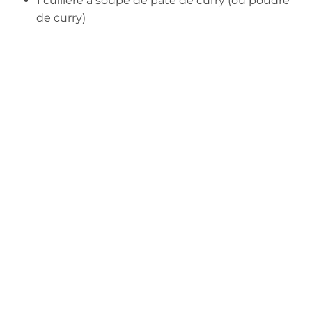
1 cuillère à soupe de pâte de curry (ou poudre
de curry)