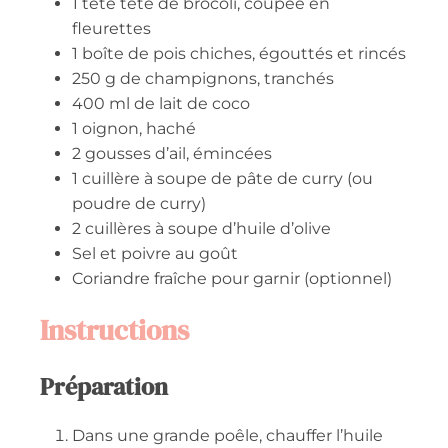
1
tête
tête de brocoli, coupée en
fleurettes
1
boîte
de pois chiches, égouttés et rincés
250
g
de champignons, tranchés
400
ml
de lait de coco
1
oignon, haché
2
gousses
d’ail, émincées
1
cuillère à soupe
de pâte de curry (ou
poudre de curry)
2
cuillères à soupe
d’huile d’olive
Sel et poivre au goût
Coriandre fraîche pour garnir (optionnel)
Instructions
Préparation
Dans une grande poêle, chauffer l’huile