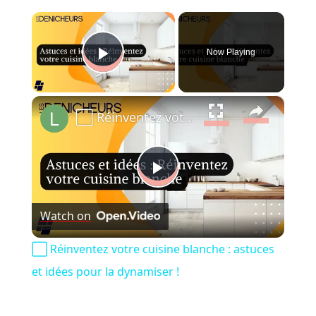
×
Now Playing
Play Video
×
⬜️ Réinventez votre cuisine blanche : astuces et idées pour la dynamiser !
Play
Watch on
Video
⬜️ Réinventez votre cuisine blanche : astuces
et idées pour la dynamiser !