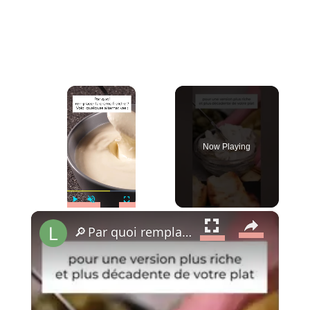
×
Now Playing
×
Play
Unmute
Fullscreen
🔎 Par quoi remplacer la crème fraîche ?🍰